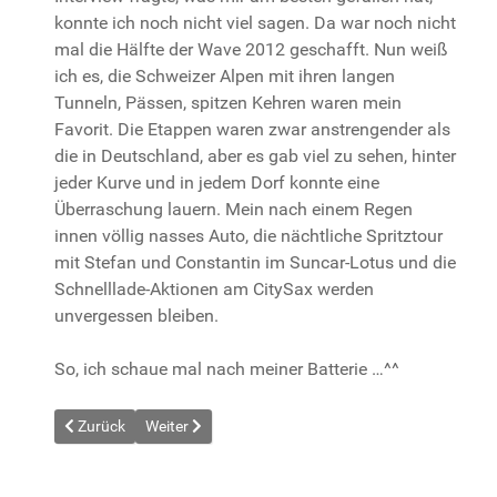
konnte ich noch nicht viel sagen. Da war noch nicht
mal die Hälfte der Wave 2012 geschafft. Nun weiß
ich es, die Schweizer Alpen mit ihren langen
Tunneln, Pässen, spitzen Kehren waren mein
Favorit. Die Etappen waren zwar anstrengender als
die in Deutschland, aber es gab viel zu sehen, hinter
jeder Kurve und in jedem Dorf konnte eine
Überraschung lauern. Mein nach einem Regen
innen völlig nasses Auto, die nächtliche Spritztour
mit Stefan und Constantin im Suncar-Lotus und die
Schnelllade-Aktionen am CitySax werden
unvergessen bleiben.
So, ich schaue mal nach meiner Batterie …^^
Vorheriger Beitrag: Etappe 12- Paderborn- Cloppenburg
Nächster Beitrag: Etappe 13/1- Groningen- Harling
Zurück
Weiter