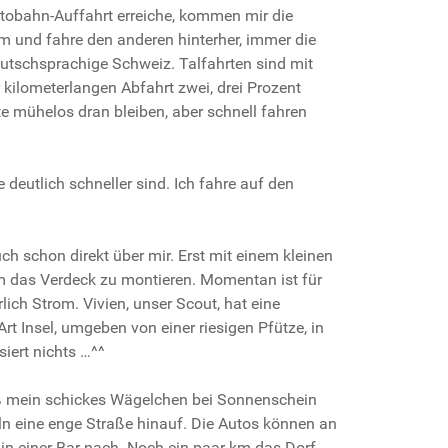
Autobahn-Auffahrt erreiche, kommen mir die
um und fahre den anderen hinterher, immer die
deutschsprachige Schweiz. Talfahrten sind mit
r kilometerlangen Abfahrt zwei, drei Prozent
te mühelos dran bleiben, aber schnell fahren
deutlich schneller sind. Ich fahre auf den
auch schon direkt über mir. Erst mit einem kleinen
um das Verdeck zu montieren. Momentan ist für
ich Strom. Vivien, unser Scout, hat eine
t Insel, umgeben von einer riesigen Pfütze, in
iert nichts …^^
daß mein schickes Wägelchen bei Sonnenschein
eln eine enge Straße hinauf. Die Autos können an
 in einer Bar nach. Noch ein paar km das Dorf