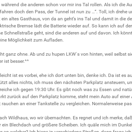
 während die anderen schon vor mir ins Tal rollen. Als ich die 
ahren doch den Pass, der Tunnel ist nun zu …“. Toll, ich drehe 
 ein altes Gasthaus, von da an geht’s ins Tal und damit in die 
ktrische Bremse lädt die Batterie wieder auf. So kann ich auf de
ne Schnellstraße geht, sind die anderen auf und davon. Ich könn
keine Möglichkeit zum Aufladen.
ht ganz ohne. Ab und zu hupen LKW´s von hinten, weil selbst sie 
r ist besser.^^
leicht ist es vorbei, ehe ich dort unten bin, denke ich. Da ist es 
ützt alles nichts, ich muss den nächsten Parkplatz ansteuern, 
reiche ich gegen 19:30 Uhr. Es gibt noch was zu Essen und natürl
rkt zurück auf den Parkplatz komme, steht mein Auto auf einer Ar
t rauchen an einer Tankstelle zu vergleichen. Normalerweise pass
nach Wildhaus, wo wir übernachten. Es regnet und ich merke, 
ber ein Blechdach und größere Scheiben. Ich quäle mich im Dunk
r an welcher? Ich biege in verschiedene Straßen, dann frage ich