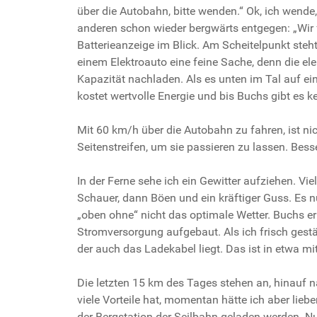
über die Autobahn, bitte wenden.“ Ok, ich wende,
anderen schon wieder bergwärts entgegen: „Wir f
Batterieanzeige im Blick. Am Scheitelpunkt steht
einem Elektroauto eine feine Sache, denn die ele
Kapazität nachladen. Als es unten im Tal auf ei
kostet wertvolle Energie und bis Buchs gibt es 
Mit 60 km/h über die Autobahn zu fahren, ist nic
Seitenstreifen, um sie passieren zu lassen. Besse
In der Ferne sehe ich ein Gewitter aufziehen. Viel
Schauer, dann Böen und ein kräftiger Guss. Es n
„oben ohne“ nicht das optimale Wetter. Buchs er
Stromversorgung aufgebaut. Als ich frisch gestä
der auch das Ladekabel liegt. Das ist in etwa mi
Die letzten 15 km des Tages stehen an, hinauf 
viele Vorteile hat, momentan hätte ich aber lie
der Bergstation der Seilbahn geladen werden. Nu