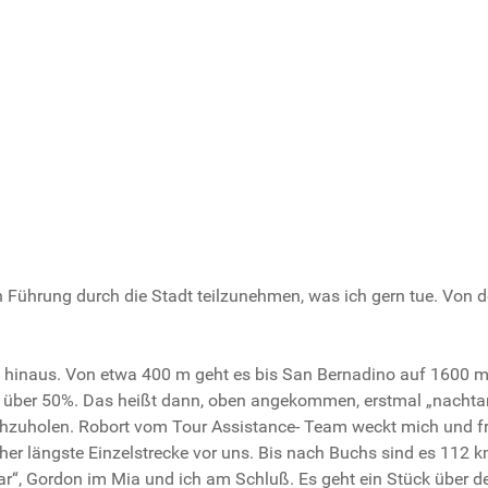
n Führung durch die Stadt teilzunehmen, was ich gern tue. Von der
inaus. Von etwa 400 m geht es bis San Bernadino auf 1600 m. 
h über 50%. Das heißt dann, oben angekommen, erstmal „nachtan
uholen. Robort vom Tour Assistance- Team weckt mich und fragt
sher längste Einzelstrecke vor uns. Bis nach Buchs sind es 112 k
r“, Gordon im Mia und ich am Schluß. Es geht ein Stück über de